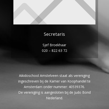
Secretaris
Sjef Broekhaar
020 – 822 63 72
Aikidoschool Amstelveen staat als vereniging
ingeschreven bij de Kamer van Koophandel te
Amsterdam onder nummer: 40539376.
De vereniging is aangesloten bij de Judo Bond
Nederland.