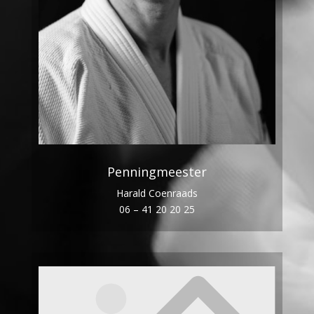
Penningmeester
Harald Coenraads
06 – 41 20 20 25